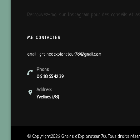
Retrouvez-moi sur Instagram pour des conseils et ast
ME CONTACTER
email : grainedexplorateur78@gmail.com
Phone
06 18 55 42 39
Address
Yvelines (78)
© Copyright2026
Graine d'Explorateur 78
. Tous droits rése